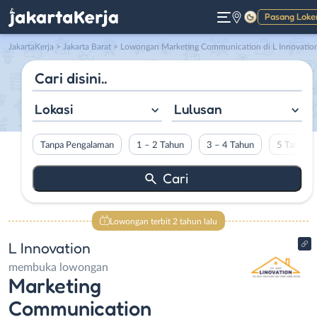
Pasang Loke
Gelap
JakartaKerja
>
Jakarta Barat
> Lowongan Marketing Communication di L Innovatio
Lokasi
Lulusan
Tanpa Pengalaman
1 – 2 Tahun
3 – 4 Tahun
5 Tahun L
Lowongan terbit 2 tahun lalu
L Innovation
membuka lowongan
Marketing
Communication