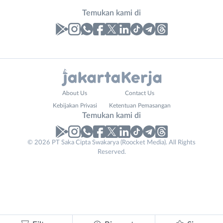
Temukan kami di
Laporan
Lowongan
Administrasi
Bebas
Nama
About Us
Contact Us
Ahli
(Remote
Lengkap
*
Kebijakan Privasi
Ketentuan Pemasangan
Gizi
Work)
Temukan kami di
Ahli
Bekasi
Kecantikan
Bogor
© 2026 PT Saka Cipta Swakarya (Roocket Media). All Rights
No. Telp /
Analis
Depok
Reserved.
Email
WhatsApp
*
*
/
Jakarta
Peneliti
Barat
Kirim kode
Animator
Jakarta
Apoteker
Pusat
Phone
Arsitek
Jakarta
Tidak
Number
*
Asisten
Selatan