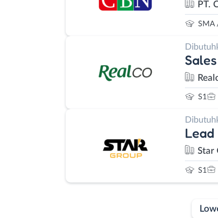
PT. 
SMA 
Dibutuh
Sales
Real
S1
Dibutuh
Lead
Star
S1
Low