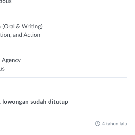
tious
(Oral & Writing)
ion, and Action
d Agency
us
 lowongan sudah ditutup
4 tahun lalu