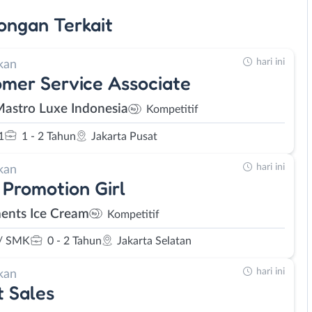
ongan
Terkait
hari ini
kan
mer Service Associate
Mastro Luxe Indonesia
Kompetitif
1
1 - 2 Tahun
Jakarta Pusat
hari ini
kan
 Promotion Girl
ents Ice Cream
Kompetitif
/ SMK
0 - 2 Tahun
Jakarta Selatan
hari ini
kan
t Sales