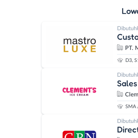
Low
Dibutuh
Custo
PT. 
D3, S
Dibutuh
Sales
Clem
SMA 
Dibutuh
Direc