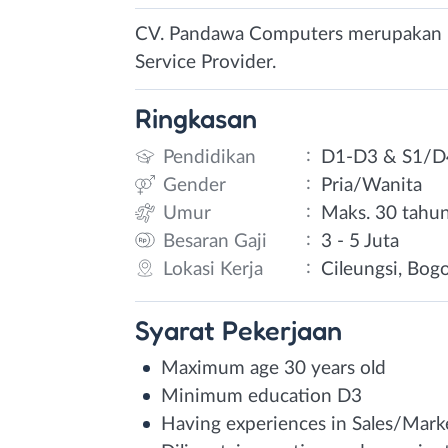
CV. Pandawa Computers merupakan pe
Service Provider.
Ringkasan
:
Pendidikan
D1-D3 & S1/D
:
Gender
Pria/Wanita
:
Umur
Maks. 30 tahu
:
Besaran Gaji
3 - 5 Juta
:
Lokasi Kerja
Cileungsi, Bogo
Syarat
Pekerjaan
Maximum age 30 years old
Minimum education D3
Having experiences in Sales/Marke