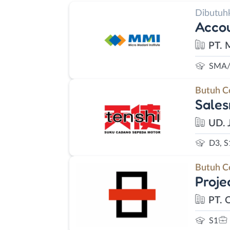
Dibutuh
Accou
PT. 
SMA/
Butuh C
Sales
UD. 
D3, S
Butuh C
Proje
PT. 
S1