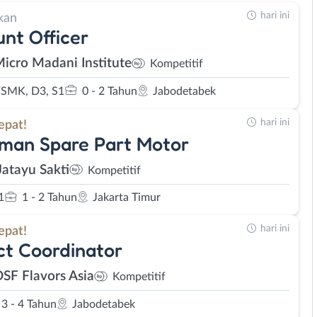
hari ini
kan
nt Officer
Micro Madani Institute
Kompetitif
SMK, D3, S1
0 - 2 Tahun
Jabodetabek
hari ini
epat!
man Spare Part Motor
Jatayu Sakti
Kompetitif
1
1 - 2 Tahun
Jakarta Timur
hari ini
epat!
ct Coordinator
OSF Flavors Asia
Kompetitif
3 - 4 Tahun
Jabodetabek