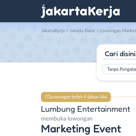
JakartaKerja
>
Jakarta Barat
> Lowongan Marketing Event di
Tanpa Pengal
Lowongan terbit 4 tahun lalu
Lumbung Entertainment
membuka lowongan
Marketing Event