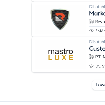
Dibutuh
Mark
Revo
SMA/
Dibutuh
Custo
PT. 
D3, S
Low