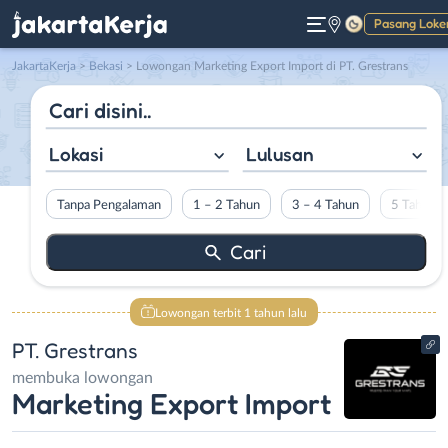
Pasang Loke
Gelap
JakartaKerja
>
Bekasi
> Lowongan Marketing Export Import di PT. Grestrans
Lokasi
Lulusan
Tanpa Pengalaman
1 – 2 Tahun
3 – 4 Tahun
5 Tahun L
Lowongan terbit 1 tahun lalu
PT. Grestrans
membuka lowongan
Marketing Export Import