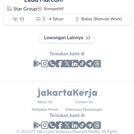
Star Group
Kompetitif
S1
3 - 4 Tahun
Bebas (Remote Work)
Lowongan Lainnya
Temukan kami di
Laporan
Lowongan
Administrasi
Bebas
Nama
About Us
Contact Us
Ahli
(Remote
Lengkap
*
Kebijakan Privasi
Ketentuan Pemasangan
Gizi
Work)
Temukan kami di
Ahli
Bekasi
Kecantikan
Bogor
© 2026 PT Saka Cipta Swakarya (Roocket Media). All Rights
No. Telp /