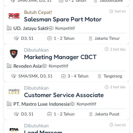
SMA/SMK, D3, S1
0 - 2 Tahun
Jabodetabek
hari ini
Butuh Cepat!
Salesman Spare Part Motor
UD. Jatayu Sakti
Kompetitif
D3, S1
1 - 2 Tahun
Jakarta Timur
2 hari lalu
Dibutuhkan
Marketing Manager CBCT
Revoden Asia
Kompetitif
SMA/SMK, D3, S1
3 - 4 Tahun
Tangerang
2 hari lalu
Dibutuhkan
Customer Service Associate
PT. Mastro Luxe Indonesia
Kompetitif
D3, S1
1 - 2 Tahun
Jakarta Pusat
hari ini
Dibutuhkan
Lead Marcom