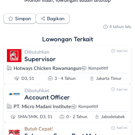
Mohon maaf, lowongan sudah ditutup
Simpan
Bagikan
4 tahun lalu
Lowongan
Terkait
hari ini
Dibutuhkan
Supervisor
Hotways Chicken Rawamangun
Kompetitif
D3, S1
3 - 4 Tahun
Jakarta Timur
hari ini
Dibutuhkan
Account Officer
PT. Micro Madani Institute
Kompetitif
SMA/SMK, D3, S1
0 - 2 Tahun
Jabodetabek
hari ini
Butuh Cepat!