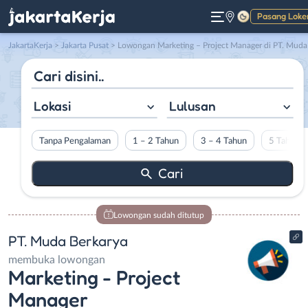
Pasang Loke
Gelap
JakartaKerja
>
Jakarta Pusat
> Lowongan Marketing – Project Manager di PT. Muda Berkary
Lokasi
Lulusan
Tanpa Pengalaman
1 – 2 Tahun
3 – 4 Tahun
5 Tahun L
Lowongan sudah ditutup
PT. Muda Berkarya
membuka lowongan
Marketing - Project
Manager