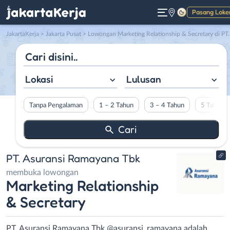
Pasang Loke
Gelap
JakartaKerja
>
Jakarta Pusat
> Lowongan Marketing Relationship & Secretary di PT. Asuransi Ramayana Tb
Lokasi
Lulusan
Tanpa Pengalaman
1 – 2 Tahun
3 – 4 Tahun
5 Tahun L
PT. Asuransi Ramayana Tbk
membuka lowongan
Marketing Relationship
& Secretary
PT. Asuransi Ramayana Tbk @asuransi_ramayana adalah