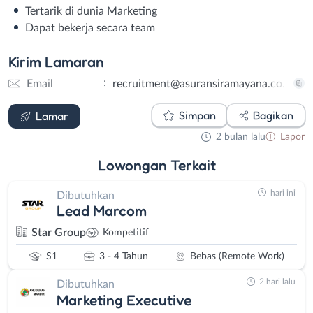
Tertarik di dunia Marketing
Dapat bekerja secara team
Kirim
Lamaran
:
Email
recruitment@asuransiramayana.co.id
Email
Simpan
Bagikan
Lamar
2 bulan lalu
Lapor
Lowongan
Terkait
hari ini
Dibutuhkan
Lead Marcom
Star Group
Kompetitif
S1
3 - 4 Tahun
Bebas (Remote Work)
2 hari lalu
Dibutuhkan
Marketing Executive