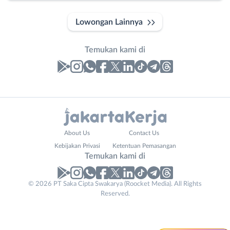
Lowongan Lainnya
Temukan kami di
Laporan
Lowongan
Administrasi
Bebas
Nama
About Us
Contact Us
Ahli
(Remote
Lengkap
*
Kebijakan Privasi
Ketentuan Pemasangan
Gizi
Work)
Instagram
WhatsApp
Temukan kami di
Ahli
Bekasi
X - Twitter
Telegram
Kecantikan
Bogor
© 2026 PT Saka Cipta Swakarya (Roocket Media). All Rights
No. Telp /
Analis
Depok
Reserved.
Email
WhatsApp
*
*
Kanal Lainnya..
/
Jakarta
Peneliti
Barat
Kirim kode
Animator
Jakarta