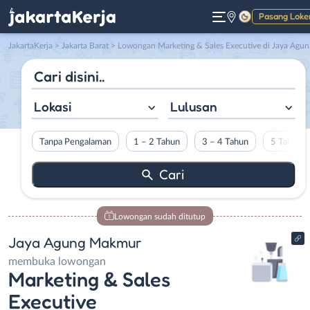
Pasang Loke
Gelap
JakartaKerja
>
Jakarta Barat
> Lowongan Marketing & Sales Executive di Jaya Agung Makmur
Lokasi
Lulusan
Tanpa Pengalaman
1 – 2 Tahun
3 – 4 Tahun
5 Tahun L
Lowongan sudah ditutup
Jaya Agung Makmur
membuka lowongan
Marketing & Sales
Executive