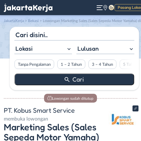
Pasang Loke
Gelap
JakartaKerja
>
Bekasi
> Lowongan Marketing Sales (Sales Sepeda Motor Yamaha) di PT. Kobus Smart Servic
Lokasi
Lulusan
Tanpa Pengalaman
1 – 2 Tahun
3 – 4 Tahun
5 Tahun L
Lowongan sudah ditutup
PT. Kobus Smart Service
membuka lowongan
Marketing Sales (Sales
Sepeda Motor Yamaha)