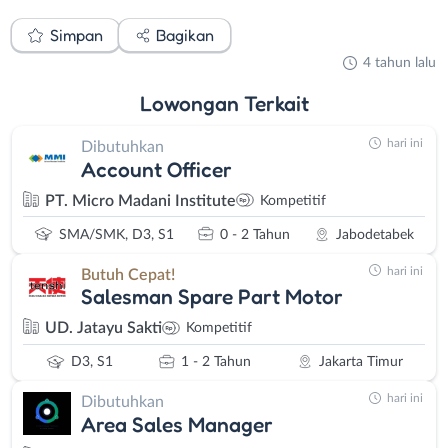
Simpan
Bagikan
4 tahun lalu
Lowongan
Terkait
hari ini
Dibutuhkan
Account Officer
PT. Micro Madani Institute
Kompetitif
SMA/SMK, D3, S1
0 - 2 Tahun
Jabodetabek
hari ini
Butuh Cepat!
Salesman Spare Part Motor
UD. Jatayu Sakti
Kompetitif
D3, S1
1 - 2 Tahun
Jakarta Timur
hari ini
Dibutuhkan
Area Sales Manager