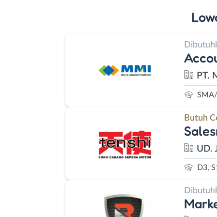
Low
Dibutuh
Accou
PT. 
SMA/
Butuh C
Sales
UD. 
D3, S
Dibutuh
Mark