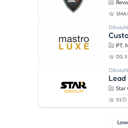
Revo
SMA/
Dibutuh
Custo
PT. 
D3, S
Dibutuh
Lead
Star
S1
Low