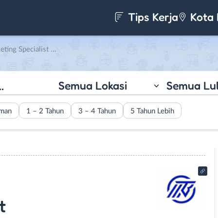
Tips Kerja
Kota 
st di PT. Titah Mega Buana
Semua Lokasi
Semua Lu
aman
1 – 2 Tahun
3 – 4 Tahun
5 Tahun Lebih
t