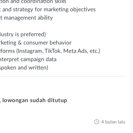
ion and coordination skills
and strategy for marketing objectives
ct management ability
ustry is preferred)
arketing & consumer behavior
tforms (Instagram, TikTok, Meta Ads, etc.)
 interpret campaign data
 spoken and written)
 lowongan sudah ditutup
4 bulan lalu