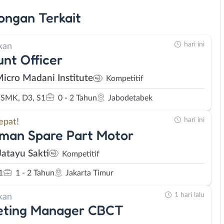
ongan
Terkait
hari ini
kan
nt Officer
Micro Madani Institute
Kompetitif
SMK, D3, S1
0 - 2 Tahun
Jabodetabek
hari ini
epat!
man Spare Part Motor
Jatayu Sakti
Kompetitif
1
1 - 2 Tahun
Jakarta Timur
1 hari lalu
kan
eting Manager CBCT