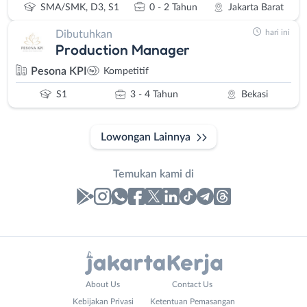
SMA/SMK, D3, S1
0 - 2 Tahun
Jakarta Barat
hari ini
Dibutuhkan
Production Manager
Pesona KPI
Kompetitif
S1
3 - 4 Tahun
Bekasi
Lowongan Lainnya
Temukan kami di
Laporan
Lowongan
Administrasi
Bebas
Nama
About Us
Contact Us
Ahli
(Remote
Lengkap
*
Kebijakan Privasi
Ketentuan Pemasangan