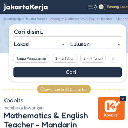
Pasang Loke
Gelap
JakartaKerja
>
Jakarta Barat
> Lowongan Mathematics & English Teacher – Mandarin Teacher – Academy Manager di Koobit
Lokasi
Lulusan
Tanpa Pengalaman
1 – 2 Tahun
3 – 4 Tahun
5 Tahun L
Lowongan terbit 2 bulan lalu
Koobits
membuka lowongan
Mathematics & English
Teacher - Mandarin