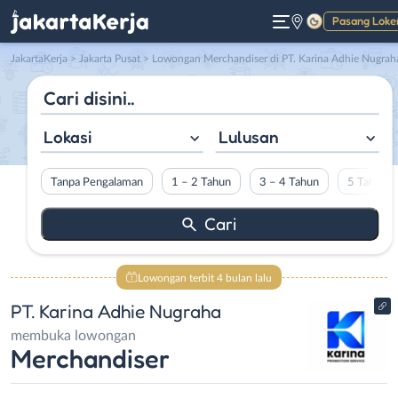
Pasang Loke
Gelap
JakartaKerja
>
Jakarta Pusat
> Lowongan Merchandiser di PT. Karina Adhie Nugrah
Lokasi
Lulusan
Tanpa Pengalaman
1 – 2 Tahun
3 – 4 Tahun
5 Tahun L
Lowongan terbit 4 bulan lalu
PT. Karina Adhie Nugraha
membuka lowongan
Merchandiser