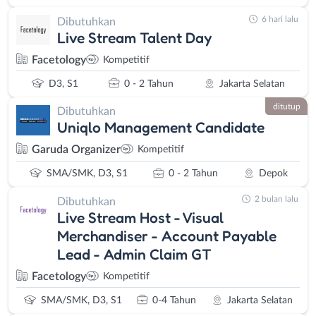
6 hari lalu
Dibutuhkan
Live Stream Talent Day
Facetology
Kompetitif
D3, S1
0 - 2 Tahun
Jakarta Selatan
ditutup
Dibutuhkan
Uniqlo Management Candidate
Garuda Organizer
Kompetitif
SMA/SMK, D3, S1
0 - 2 Tahun
Depok
2 bulan lalu
Dibutuhkan
Live Stream Host - Visual
Merchandiser - Account Payable
Lead - Admin Claim GT
Facetology
Kompetitif
SMA/SMK, D3, S1
0-4 Tahun
Jakarta Selatan