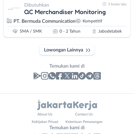
3 bulan lalu
Dibutuhkan
QC Merchandiser Monitoring
PT. Bermuda Communication
Kompetitif
SMA / SMK
0 - 2 Tahun
Jabodetabek
Lowongan Lainnya
Temukan kami di
Laporan
Lowongan
Administrasi
Bebas
Nama
About Us
Contact Us
Ahli
(Remote
Lengkap
*
Kebijakan Privasi
Ketentuan Pemasangan
Gizi
Work)
Temukan kami di
Ahli
Bekasi