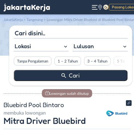
Pasang Loke
Gelap
JakartaKerja
>
Tangerang
> Lowongan Mitra Driver Bluebird di Bluebird Pool Binta
Lokasi
Lulusan
Tanpa Pengalaman
1 – 2 Tahun
3 – 4 Tahun
5 Tahun L
Lowongan sudah ditutup
Bluebird Pool Bintaro
membuka lowongan
Mitra Driver Bluebird