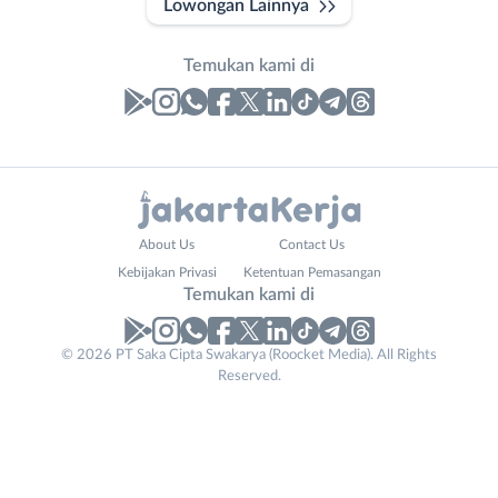
Lowongan Lainnya
Temukan kami di
Laporan
Lowongan
Administrasi
Bebas
Nama
About Us
Contact Us
Ahli
(Remote
Lengkap
*
Kebijakan Privasi
Ketentuan Pemasangan
Gizi
Work)
Temukan kami di
Ahli
Bekasi
Kecantikan
Bogor
© 2026 PT Saka Cipta Swakarya (Roocket Media). All Rights
No. Telp /
Analis
Depok
Reserved.
Email
WhatsApp
*
*
/
Jakarta
Peneliti
Barat
Kirim kode
Animator
Jakarta
Apoteker
Pusat