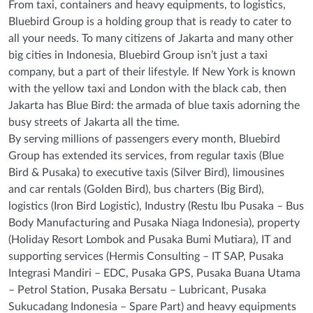
From taxi, containers and heavy equipments, to logistics,
Bluebird Group is a holding group that is ready to cater to
all your needs. To many citizens of Jakarta and many other
big cities in Indonesia, Bluebird Group isn’t just a taxi
company, but a part of their lifestyle. If New York is known
with the yellow taxi and London with the black cab, then
Jakarta has Blue Bird: the armada of blue taxis adorning the
busy streets of Jakarta all the time.
By serving millions of passengers every month, Bluebird
Group has extended its services, from regular taxis (Blue
Bird & Pusaka) to executive taxis (Silver Bird), limousines
and car rentals (Golden Bird), bus charters (Big Bird),
logistics (Iron Bird Logistic), Industry (Restu Ibu Pusaka – Bus
Body Manufacturing and Pusaka Niaga Indonesia), property
(Holiday Resort Lombok and Pusaka Bumi Mutiara), IT and
supporting services (Hermis Consulting – IT SAP, Pusaka
Integrasi Mandiri – EDC, Pusaka GPS, Pusaka Buana Utama
– Petrol Station, Pusaka Bersatu – Lubricant, Pusaka
Sukucadang Indonesia – Spare Part) and heavy equipments