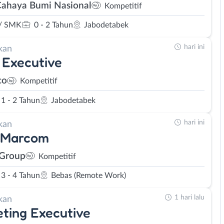
Cahaya Bumi Nasional
Kompetitif
/ SMK
0 - 2 Tahun
Jabodetabek
hari ini
kan
 Executive
co
Kompetitif
1 - 2 Tahun
Jabodetabek
hari ini
kan
 Marcom
 Group
Kompetitif
3 - 4 Tahun
Bebas (Remote Work)
1 hari lalu
kan
ting Executive