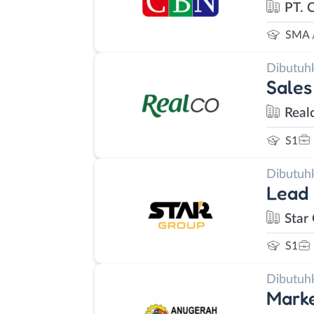
PT. 
SMA 
Dibutuh
Sales
Real
S1
Dibutuh
Lead
Star
S1
Dibutuh
Marke