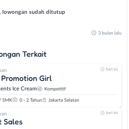
 lowongan sudah ditutup
3 bulan lalu
ongan
Terkait
hari ini
kan
 Promotion Girl
ents Ice Cream
Kompetitif
/ SMK
0 - 2 Tahun
Jakarta Selatan
hari ini
kan
t Sales