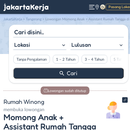
Pasang Loke
Gelap
JakartaKerja
>
Tangerang
> Lowongan Momong Anak + Assistant Rumah Tangga di Rumah Winon
Lokasi
Lulusan
Tanpa Pengalaman
1 – 2 Tahun
3 – 4 Tahun
5 Tahun L
Lowongan sudah ditutup
Rumah Winong
membuka lowongan
Momong Anak +
Assistant Rumah Tangga