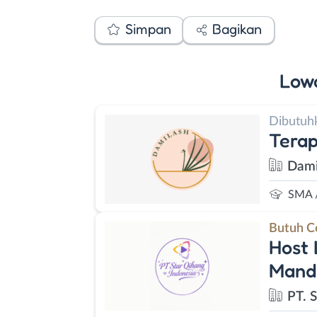
Simpan
Bagikan
Low
Dibutuh
Terap
Dami
SMA 
Butuh C
Host 
Manda
PT. 