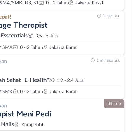
 SMA/SMK, D3, S1
0 - 2 Tahun
Jakarta Pusat
1 hari lalu
epat!
ge Therapist
 Esscentials
3,5 - 5 Juta
/ SMA
0 - 2 Tahun
Jakarta Barat
1 minggu lalu
kan
h Sehat "E-Health"
1,9 - 2,4 Juta
/ SMK
0 - 2 Tahun
Jakarta Barat
ditutup
kan
pist Meni Pedi
 Nails
Kompetitif