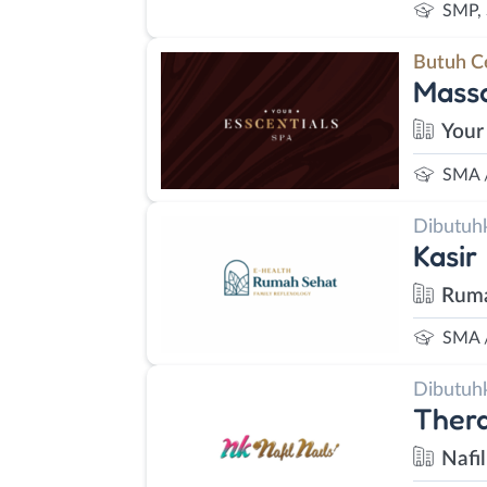
SMP,
Butuh C
Massa
Your
SMA 
Dibutuh
Kasir
Ruma
SMA 
Dibutuh
Thera
Nafil