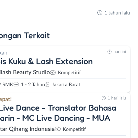
1 tahun lalu
ongan
Terkait
hari ini
kan
is Kuku & Lash Extension
lash Beauty Studio
Kompetitif
/ SMK
1 - 2 Tahun
Jakarta Barat
1 hari lalu
epat!
Live Dance - Translator Bahasa
rin - MC Live Dancing - MUA
Star Qihang Indonesia
Kompetitif