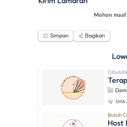
Kirim
Lamaran
Mohon maaf,
Simpan
Bagikan
Low
Dibutuh
Terap
Dami
SMA 
Butuh C
Host 