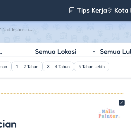
Tips Kerja
Kota 
ician di Nails Painter
Semua Lokasi
Semua Lu
aman
1 – 2 Tahun
3 – 4 Tahun
5 Tahun Lebih
cian