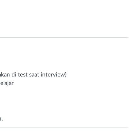
n
an di test saat interview)
elajar
p.