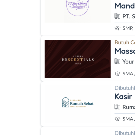
Manda
PT. 
SMP,
Butuh C
Massa
Your
SMA 
Dibutuh
Kasir
Ruma
SMA 
Dibutuh