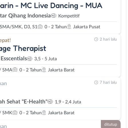
rin - MC Live Dancing - MUA
Star Qihang Indonesia
Kompetitif
 SMA/SMK, D3, S1
0 - 2 Tahun
Jakarta Pusat
2 hari lalu
epat!
ge Therapist
 Esscentials
3,5 - 5 Juta
/ SMA
0 - 2 Tahun
Jakarta Barat
7 hari lalu
kan
h Sehat "E-Health"
1,9 - 2,4 Juta
/ SMK
0 - 2 Tahun
Jakarta Barat
ditutup
kan