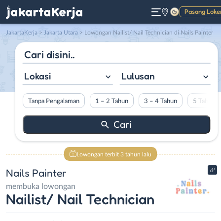
Pasang Loke
Gelap
JakartaKerja
>
Jakarta Utara
> Lowongan Nailist/ Nail Technician di Nails Painter
Lokasi
Lulusan
Tanpa Pengalaman
1 – 2 Tahun
3 – 4 Tahun
5 Tahun L
Lowongan terbit 3 tahun lalu
Nails Painter
membuka lowongan
Nailist/ Nail Technician