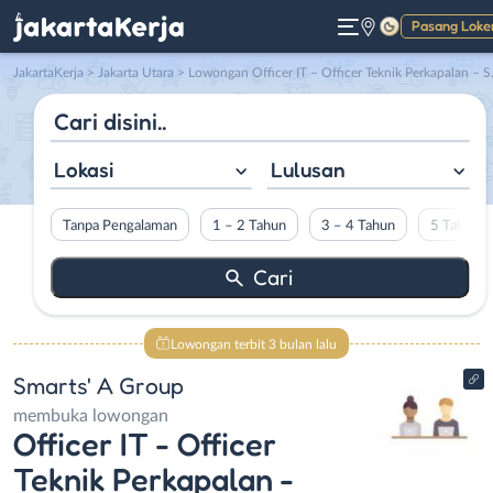
Pasang Loke
Gelap
JakartaKerja
>
Jakarta Utara
> Lowongan Officer IT – Officer Teknik Perkapalan – Sekretaris Bahasa Mandarin – Driver Chairman di Smarts’ A Group
Lokasi
Lulusan
Tanpa Pengalaman
1 – 2 Tahun
3 – 4 Tahun
5 Tahun L
Lowongan terbit 3 bulan lalu
Smarts' A Group
membuka lowongan
Officer IT - Officer
Teknik Perkapalan -