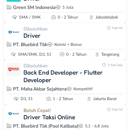
Green SM Indonesia
5 Juta
SMA / SMK
0 - 2 Tahun
Jabodetabek
hari ini
Dibutuhkan
Driver
PT. Bluebird Tbk
Komisi + Bonus
SMA/SMK, D3, S1
0 - 2 Tahun
Tangerang
1 hari lalu
Dibutuhkan
Back End Developer - Flutter
Developer
PT. Maha Akbar Sejahtera
Kompetitif
D3, S1
1 - 2 Tahun
Jakarta Barat
hari ini
Butuh Cepat!
Driver Taksi Online
PT. Bluebird Tbk (Pool Kalibata)
5,1 - 6,8 Juta