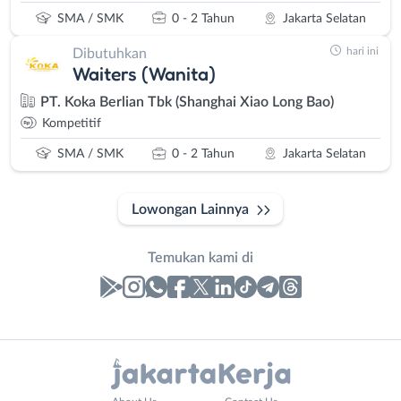
SMA / SMK
0 - 2 Tahun
Jakarta Selatan
hari ini
Dibutuhkan
Waiters (Wanita)
PT. Koka Berlian Tbk (Shanghai Xiao Long Bao)
Kompetitif
SMA / SMK
0 - 2 Tahun
Jakarta Selatan
Lowongan Lainnya
Temukan kami di
Laporan
Lowongan
Administrasi
Bebas
Nama