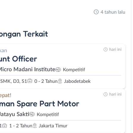
4 tahun lalu
ongan
Terkait
hari ini
kan
nt Officer
Micro Madani Institute
Kompetitif
SMK, D3, S1
0 - 2 Tahun
Jabodetabek
hari ini
epat!
man Spare Part Motor
Jatayu Sakti
Kompetitif
1
1 - 2 Tahun
Jakarta Timur