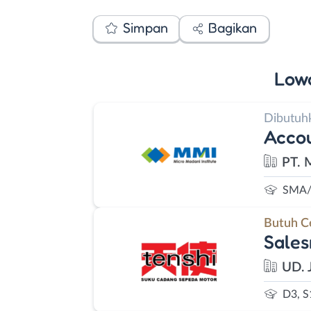
Simpan
Bagikan
Low
Dibutuh
Accou
PT. 
SMA/
Butuh C
Sales
UD. 
D3, S