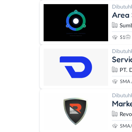
Dibutuh
Area
Sumb
S1
Dibutuh
Servi
PT. D
SMA 
Dibutuh
Mark
Revo
SMA/