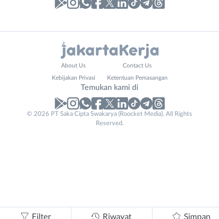
Laporan
Lowongan
Administrasi
Bebas
Nama
About Us
Contact Us
Ahli
(Remote
Lengkap
*
Kebijakan Privasi
Ketentuan Pemasangan
Gizi
Work)
Temukan kami di
Ahli
Bekasi
Kecantikan
Bogor
© 2026 PT Saka Cipta Swakarya (Roocket Media). All Rights
No. Telp /
Analis
Depok
Reserved.
Email
WhatsApp
*
*
/
Jakarta
Peneliti
Barat
Kirim kode
Animator
Jakarta
Apoteker
Pusat
Email
Arsitek
Jakarta
Tidak
Address
*
Asisten
Selatan
bisa
Baker
Jakarta
mengirimkan
Barista
Timur
Filter
Riwayat
Simpan
lamaran