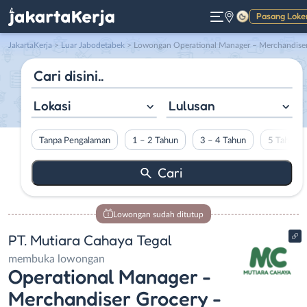
Pasang Loke
Gelap
JakartaKerja
>
Luar Jabodetabek
> Lowongan Operational Manager – Merchandiser Grocery – Merchandiser Fashion – Merchandiser GMS di PT. Mutiara Cahaya Tega
Lokasi
Lulusan
Tanpa Pengalaman
1 – 2 Tahun
3 – 4 Tahun
5 Tahun L
Lowongan sudah ditutup
PT. Mutiara Cahaya Tegal
membuka lowongan
Operational Manager -
Merchandiser Grocery -