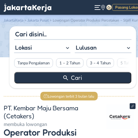
Pasang Loke
Gelap
JakartaKerja
>
Jakarta Pusat
> Lowongan Operator Produksi Percetakan – Staff Kurir Mobil – Admin Online di PT. Kembar Maju Bersama (Cetakers
Lokasi
Lulusan
Tanpa Pengalaman
1 – 2 Tahun
3 – 4 Tahun
5 Tahun L
Lowongan terbit 3 bulan lalu
PT. Kembar Maju Bersama
(Cetakers)
membuka lowongan
Operator Produksi