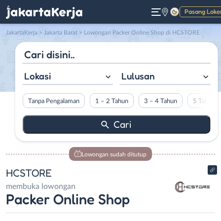
Pasang Loke
Gelap
JakartaKerja
>
Jakarta Barat
> Lowongan Packer Online Shop di HCSTORE
Lokasi
Lulusan
Tanpa Pengalaman
1 – 2 Tahun
3 – 4 Tahun
5 Tahun L
Lowongan sudah ditutup
HCSTORE
membuka lowongan
Packer Online Shop