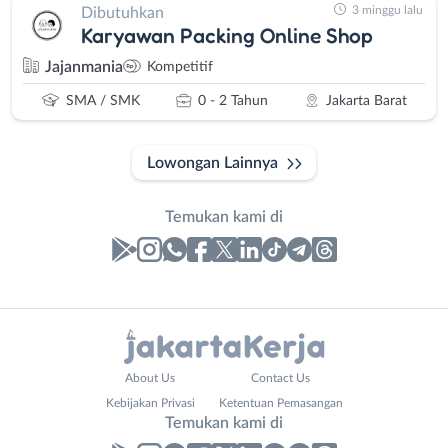
3 minggu lalu
Dibutuhkan
Karyawan Packing Online Shop
Jajanmania
Kompetitif
SMA / SMK
0 - 2 Tahun
Jakarta Barat
Lowongan Lainnya
Temukan kami di
Laporan
Lowongan
Administrasi
Bebas
Nama
About Us
Contact Us
Ahli
(Remote
Lengkap
*
Kebijakan Privasi
Ketentuan Pemasangan
Gizi
Work)
Temukan kami di
Ahli
Bekasi