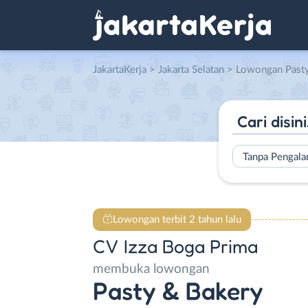
JakartaKerja
>
Jakarta Selatan
> Lowongan Pasty & Bakery 
Tanpa Pengal
Lowongan terbit 2 tahun lalu
CV Izza Boga Prima
membuka lowongan
Pasty & Bakery