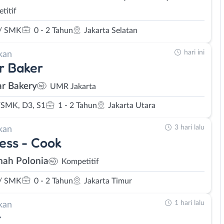
titif
/ SMK
0 - 2 Tahun
Jakarta Selatan
hari ini
kan
r Baker
ar Bakery
UMR Jakarta
SMK, D3, S1
1 - 2 Tahun
Jakarta Utara
3 hari lalu
kan
ess - Cook
ah Polonia
Kompetitif
/ SMK
0 - 2 Tahun
Jakarta Timur
1 hari lalu
kan
r