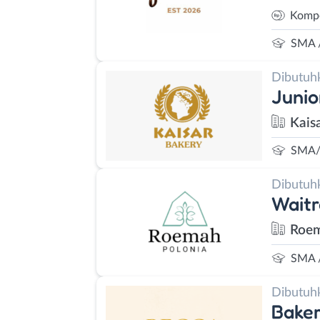
Kompe
SMA 
Dibutuh
Junio
Kais
SMA/
Dibutuh
Waitr
Roem
SMA 
Dibutuh
Bake