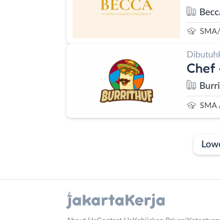
Becc
SMA/
Dibutuh
Chef 
Burr
SMA 
Low
Laporan
Lowongan
Administrasi
Bebas
Nama