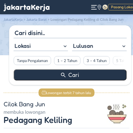
Pasang Loke
Gelap
JakartaKerja
>
Jakarta Barat
> Lowongan Pedagang Keliling di Cilok Bang Jun
Lokasi
Lulusan
Tanpa Pengalaman
1 – 2 Tahun
3 – 4 Tahun
5 Tahun L
Lowongan terbit 7 tahun lalu
Cilok Bang Jun
membuka lowongan
Pedagang Keliling