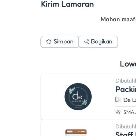
Kirim
Lamaran
Mohon maaf,
Simpan
Bagikan
Low
Dibutuh
Packi
De L
SMA 
Dibutuh
Staff