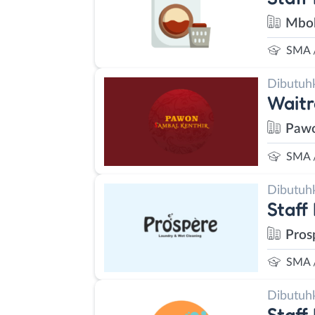
Mbok
SMA 
Dibutuh
Waitr
Pawo
SMA 
Dibutuh
Staff
Pros
SMA 
Dibutuh
Staff