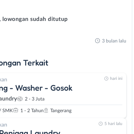
 lowongan sudah ditutup
3 bulan lalu
ongan
Terkait
hari ini
kan
ng - Washer - Gosok
aundry
2 - 3 Juta
/ SMK
1 - 2 Tahun
Tangerang
5 hari lalu
kan
 Penjaga Laundry