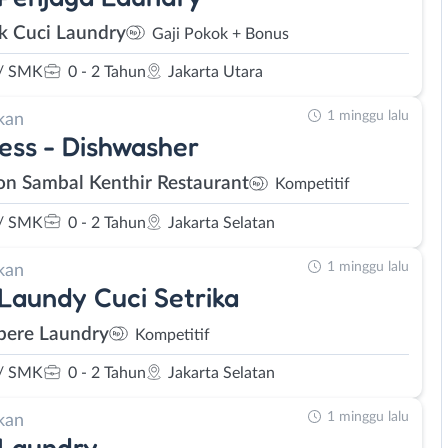
 Cuci Laundry
Gaji Pokok + Bonus
/ SMK
0 - 2 Tahun
Jakarta Utara
1 minggu lalu
kan
ess - Dishwasher
n Sambal Kenthir Restaurant
Kompetitif
/ SMK
0 - 2 Tahun
Jakarta Selatan
1 minggu lalu
kan
 Laundy Cuci Setrika
pere Laundry
Kompetitif
/ SMK
0 - 2 Tahun
Jakarta Selatan
1 minggu lalu
kan
 Laundry