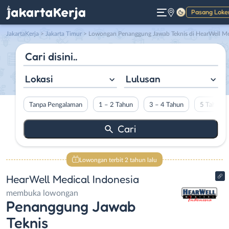
Pasang Loke
Gelap
JakartaKerja
>
Jakarta Timur
> Lowongan Penanggung Jawab Teknis di HearWell Medical Indonesi
Lokasi
Lulusan
Tanpa Pengalaman
1 – 2 Tahun
3 – 4 Tahun
5 Tahun L
Lowongan terbit 2 tahun lalu
HearWell Medical Indonesia
membuka lowongan
Penanggung Jawab
Teknis