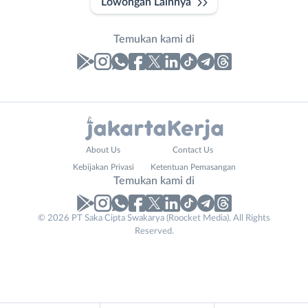
Lowongan Lainnya
Temukan kami di
Laporan
Lowongan
Administrasi
Bebas
Nama
About Us
Contact Us
Ahli
(Remote
Lengkap
*
Kebijakan Privasi
Ketentuan Pemasangan
Gizi
Work)
Temukan kami di
Ahli
Bekasi
Kecantikan
Bogor
© 2026 PT Saka Cipta Swakarya (Roocket Media). All Rights
No. Telp /
Analis
Depok
Reserved.
Email
WhatsApp
*
*
/
Jakarta
Peneliti
Barat
Kirim kode
Animator
Jakarta
Apoteker
Pusat
Email