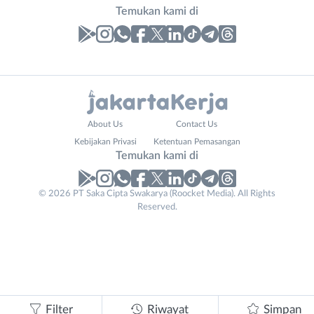
Temukan kami di
Laporan
Lowongan
Administrasi
Bebas
Website
Nama
About Us
Contact Us
Ahli
(Remote
URL
Lengkap
*
*
Kebijakan Privasi
Ketentuan Pemasangan
Gizi
Work)
Temukan kami di
Ahli
Bekasi
Kecantikan
Bogor
© 2026 PT Saka Cipta Swakarya (Roocket Media). All Rights
No. Telp /
Analis
Depok
Reserved.
Email
WhatsApp
*
*
/
Jakarta
Peneliti
Barat
Kirim kode
Animator
Jakarta
Apoteker
Pusat
Arsitek
Jakarta
Tidak
Asisten
Selatan
bisa
Filter
Riwayat
Simpan