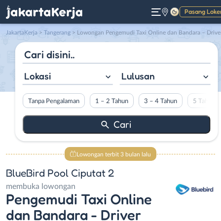
Pasang Loke
Gelap
JakartaKerja
>
Tangerang
> Lowongan Pengemudi Taxi Online dan Bandara – Driver Online di BlueBird Pool Ciputat 
Lokasi
Lulusan
Tanpa Pengalaman
1 – 2 Tahun
3 – 4 Tahun
5 Tahun L
Lowongan terbit 3 bulan lalu
BlueBird Pool Ciputat 2
membuka lowongan
Pengemudi Taxi Online
dan Bandara - Driver