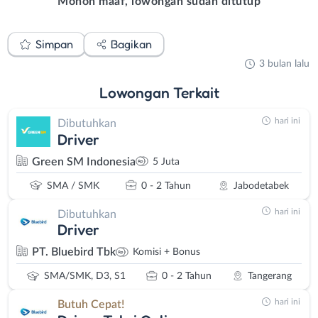
Mohon maaf, lowongan sudah ditutup
Simpan
Bagikan
3 bulan lalu
Lowongan
Terkait
hari ini
Dibutuhkan
Driver
Green SM Indonesia
5 Juta
SMA / SMK
0 - 2 Tahun
Jabodetabek
hari ini
Dibutuhkan
Driver
PT. Bluebird Tbk
Komisi + Bonus
SMA/SMK, D3, S1
0 - 2 Tahun
Tangerang
hari ini
Butuh Cepat!