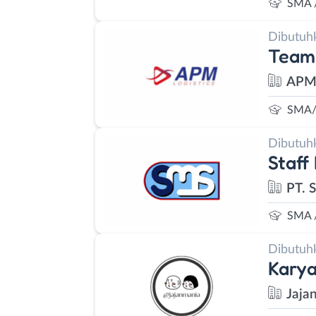
SMA 
Dibutuh
Team
APM 
SMA/
Dibutuh
Staff
PT. 
SMA 
Dibutuh
Karya
Jaja