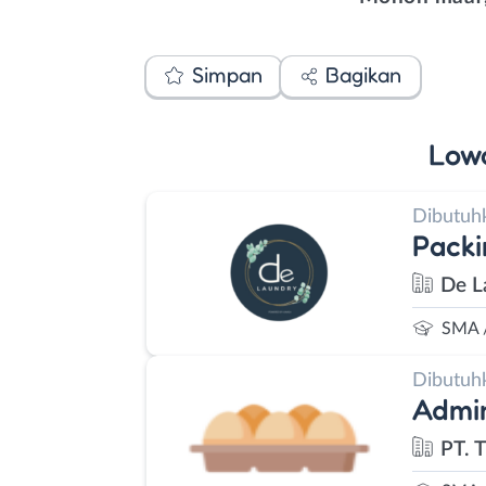
Simpan
Bagikan
Low
Dibutuh
Packi
De L
SMA 
Dibutuh
Admin
PT. T