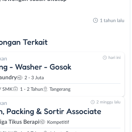
1 tahun lalu
ongan
Terkait
hari ini
kan
ng - Washer - Gosok
aundry
2 - 3 Juta
/ SMK
1 - 2 Tahun
Tangerang
2 minggu lalu
kan
, Packing & Sortir Associate
iga Tikus Berapi
Kompetitif