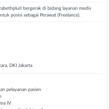
izabethpluit bergerak di bidang layanan medis
uk posisi sebagai Perawat (Freelance).
tara, DKI Jakarta
an pelayanan pasien
n
ama IV