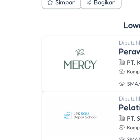
Simpan
Bagikan
Low
Dibutuh
Peraw
PT. 
Kompe
SMA/
Dibutuh
Pelat
PT. 
Kompe
SMA/