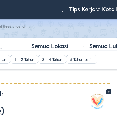
Tips Kerja
Kota 
Klinik Pratama St.Elizabeth
Semua Lokasi
Semua Lu
aman
1 – 2 Tahun
3 – 4 Tahun
5 Tahun Lebih
th
)