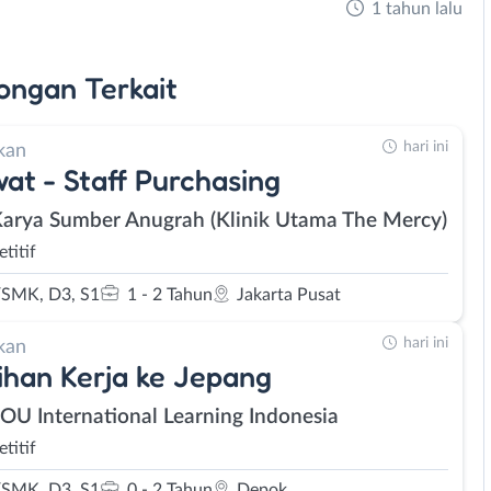
1 tahun lalu
ongan
Terkait
hari ini
kan
at - Staff Purchasing
Karya Sumber Anugrah (Klinik Utama The Mercy)
titif
SMK, D3, S1
1 - 2 Tahun
Jakarta Pusat
hari ini
kan
ihan Kerja ke Jepang
SOU International Learning Indonesia
titif
SMK, D3, S1
0 - 2 Tahun
Depok