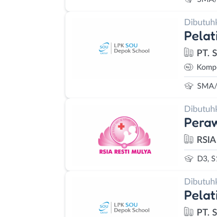
Dibutuh
Pelat
PT. 
Kompe
SMA/
Dibutuh
Pera
RSIA
D3, S
Dibutuh
Pelat
PT. 