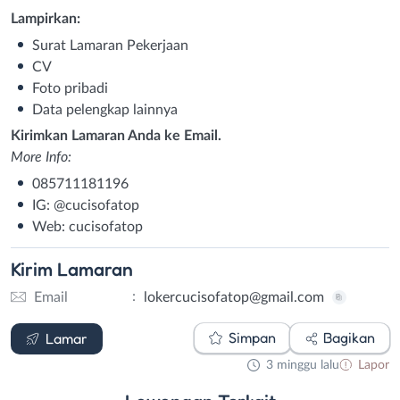
Lampirkan:
Surat Lamaran Pekerjaan
CV
Foto pribadi
Data pelengkap lainnya
Kirimkan Lamaran Anda ke Email.
More Info:
085711181196
IG: @cucisofatop
Web: cucisofatop
Kirim
Lamaran
:
Email
lokercucisofatop@gmail.com
Email
Simpan
Bagikan
Lamar
3 minggu lalu
Lapor