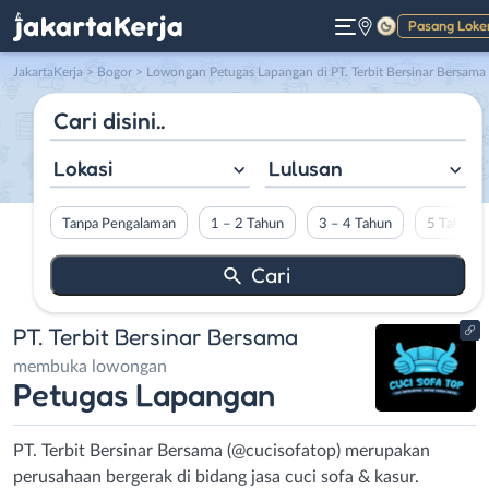
Pasang Loke
Gelap
JakartaKerja
>
Bogor
> Lowongan Petugas Lapangan di PT. Terbit Bersinar Bersama
Lokasi
Lulusan
Tanpa Pengalaman
1 – 2 Tahun
3 – 4 Tahun
5 Tahun L
PT. Terbit Bersinar Bersama
membuka lowongan
Petugas Lapangan
PT. Terbit Bersinar Bersama (@cucisofatop) merupakan
perusahaan bergerak di bidang jasa cuci sofa & kasur.