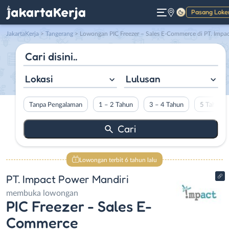
Pasang Loke
Gelap
JakartaKerja
>
Tangerang
> Lowongan PIC Freezer – Sales E-Commerce di PT. Impact Power Mandir
Lokasi
Lulusan
Tanpa Pengalaman
1 – 2 Tahun
3 – 4 Tahun
5 Tahun L
Lowongan terbit 6 tahun lalu
PT. Impact Power Mandiri
membuka lowongan
PIC Freezer - Sales E-
Commerce