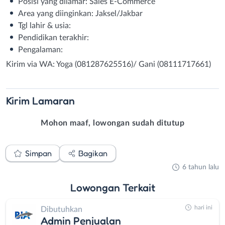
Posisi yang dilamar: Sales E-Commerce
Area yang diinginkan: Jaksel/Jakbar
Tgl lahir & usia:
Pendidikan terakhir:
Pengalaman:
Kirim via WA: Yoga (081287625516)/ Gani (08111717661)
Kirim
Lamaran
Mohon maaf, lowongan sudah ditutup
Simpan
Bagikan
6 tahun lalu
Lowongan
Terkait
hari ini
Dibutuhkan
Admin Penjualan