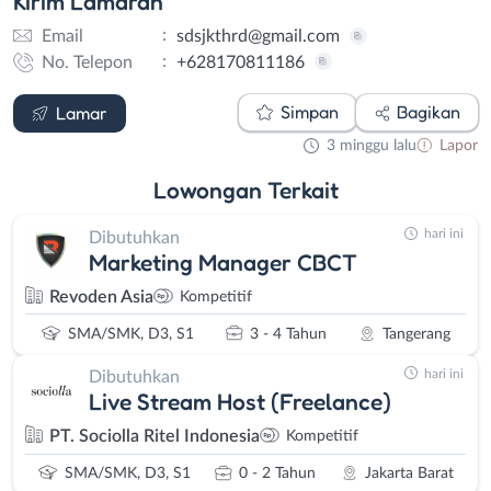
Kirim
Lamaran
:
Email
sdsjkthrd@gmail.com
:
No. Telepon
+628170811186
Email
WhatsApp
Simpan
Bagikan
Lamar
3 minggu lalu
Lapor
Lowongan
Terkait
hari ini
Dibutuhkan
Marketing Manager CBCT
Revoden Asia
Kompetitif
SMA/SMK, D3, S1
3 - 4 Tahun
Tangerang
hari ini
Dibutuhkan
Live Stream Host (Freelance)
PT. Sociolla Ritel Indonesia
Kompetitif
SMA/SMK, D3, S1
0 - 2 Tahun
Jakarta Barat