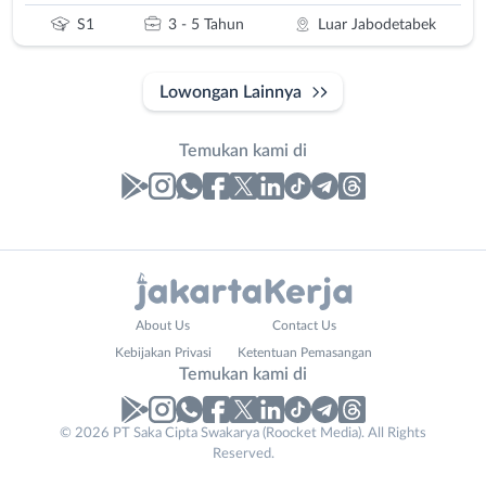
S1
3 - 5 Tahun
Luar Jabodetabek
Lowongan Lainnya
Temukan kami di
Laporan
Lowongan
Administrasi
Bebas
Nama
About Us
Contact Us
Ahli
(Remote
Lengkap
*
Kebijakan Privasi
Ketentuan Pemasangan
Gizi
Work)
Temukan kami di
Ahli
Bekasi
Kecantikan
Bogor
© 2026 PT Saka Cipta Swakarya (Roocket Media). All Rights
No. Telp /
Analis
Depok
Reserved.
Email
WhatsApp
*
*
/
Jakarta