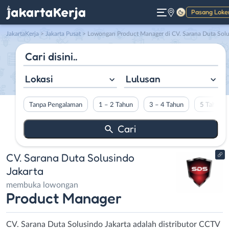
Pasang Loke
Gelap
JakartaKerja
>
Jakarta Pusat
> Lowongan Product Manager di CV. Sarana Duta Solusindo Jakart
Lokasi
Lulusan
Tanpa Pengalaman
1 – 2 Tahun
3 – 4 Tahun
5 Tahun L
CV. Sarana Duta Solusindo
Jakarta
membuka lowongan
Product Manager
CV. Sarana Duta Solusindo Jakarta adalah distributor CCTV