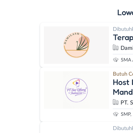
Low
Dibutuh
Terap
Dami
SMA 
Butuh C
Host 
Manda
PT. 
SMP,
Dibutuh