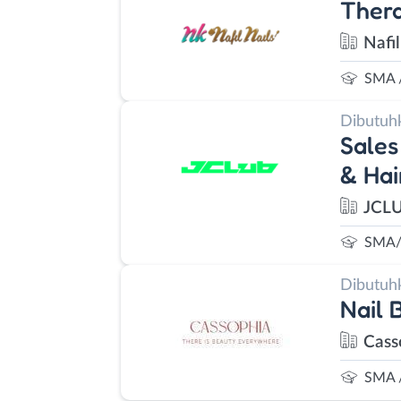
Thera
Nafil
SMA 
Dibutuh
Sales
& Hai
JCL
SMA/
Dibutuh
Nail 
Cass
SMA 