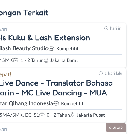
ongan
Terkait
hari ini
kan
is Kuku & Lash Extension
lash Beauty Studio
Kompetitif
/ SMK
1 - 2 Tahun
Jakarta Barat
1 hari lalu
epat!
Live Dance - Translator Bahasa
rin - MC Live Dancing - MUA
Star Qihang Indonesia
Kompetitif
 SMA/SMK, D3, S1
0 - 2 Tahun
Jakarta Pusat
ditutup
kan