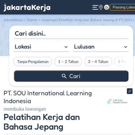
Pasang Loke
Gelap
JakartaKerja
>
Depok
> Lowongan Pelatihan Kerja dan Bahasa Jepang di PT. SOU International Learning Indonesia
Lokasi
Lulusan
Tanpa Pengalaman
1 – 2 Tahun
3 – 4 Tahun
5 Tahun L
PT. SOU International Learning
Indonesia
membuka lowongan
Pelatihan Kerja dan
Bahasa Jepang