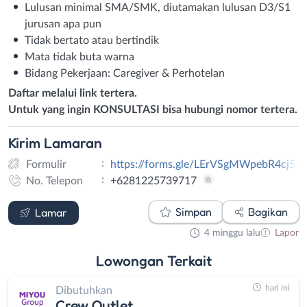
Lulusan minimal SMA/SMK, diutamakan lulusan D3/S1
jurusan apa pun
Tidak bertato atau bertindik
Mata tidak buta warna
Bidang Pekerjaan: Caregiver & Perhotelan
Daftar melalui link tertera.
Untuk yang ingin KONSULTASI bisa hubungi nomor tertera.
Kirim
Lamaran
:
Formulir
https://forms.gle/LErVSgMWpebR4cj58
:
No. Telepon
+6281225739717
Formulir
WhatsApp
Simpan
Bagikan
Lamar
4 minggu lalu
Lapor
Lowongan
Terkait
hari ini
Dibutuhkan
Crew Outlet