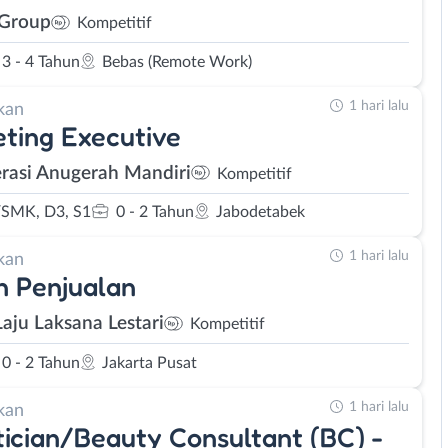
 Group
Kompetitif
3 - 4 Tahun
Bebas (Remote Work)
1 hari lalu
kan
ting Executive
rasi Anugerah Mandiri
Kompetitif
SMK, D3, S1
0 - 2 Tahun
Jabodetabek
1 hari lalu
kan
 Penjualan
Laju Laksana Lestari
Kompetitif
0 - 2 Tahun
Jakarta Pusat
1 hari lalu
kan
ician/Beauty Consultant (BC) -