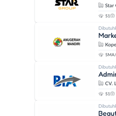
Star
S1
Dibutuh
Marke
Kope
SMA/
Dibutuh
Admin
CV. 
S1
Dibutuh
Beaut