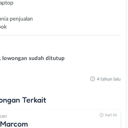
laptop
unia penjualan
pok
 lowongan sudah ditutup
4 tahun lalu
ongan
Terkait
hari ini
kan
 Marcom