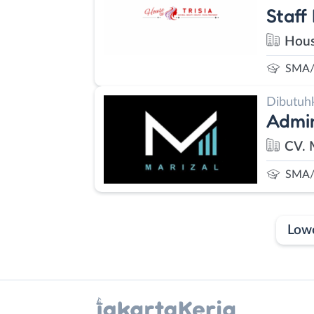
Staff
House
SMA/
Dibutuh
Admi
CV. 
SMA/
Low
Laporan
Lowongan