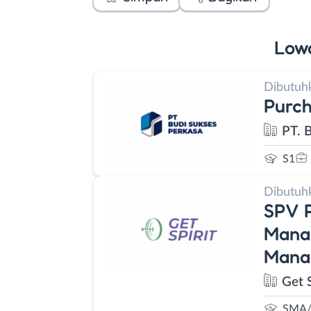
Low
Dibutuh
Purch
PT. 
S1
Dibutuh
SPV P
Manag
Mana
Get S
SMA/