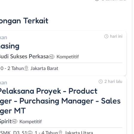
ongan
Terkait
hari ini
kan
asing
Budi Sukses Perkasa
Kompetitif
0 - 2 Tahun
Jakarta Barat
2 hari lalu
kan
elaksana Proyek - Product
er - Purchasing Manager - Sales
ger MT
pirit
Kompetitif
SMK, D3, S1
1 - 4 Tahun
Jakarta Utara