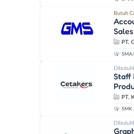
Butuh C
Accou
Sales
PT. 
SMA/
Dibutuh
Staff
Produ
PT. 
SMK 
Dibutuh
Graph