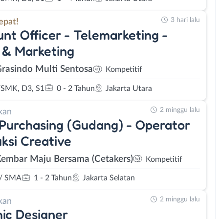
3 hari lalu
epat!
nt Officer - Telemarketing -
 & Marketing
Grasindo Multi Sentosa
Kompetitif
SMK, D3, S1
0 - 2 Tahun
Jakarta Utara
2 minggu lalu
kan
 Purchasing (Gudang) - Operator
ksi Creative
Kembar Maju Bersama (Cetakers)
Kompetitif
/ SMA
1 - 2 Tahun
Jakarta Selatan
2 minggu lalu
kan
ic Designer