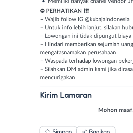
Memiliki banyak chanel Vendor u
⛔ PERHATIKAN ❗❗❗
– Wajib follow IG @kxbajaindonesia
– Untuk info lebih lanjut, silakan hu
– Lowongan ini tidak dipungut biaya
– Hindari memberikan sejumlah uang/
mengatasnamakan perusahaan
– Waspada terhadap lowongan pekerj
– Silahkan DM admin kami jika diras
mencurigakan
Kirim
Lamaran
Mohon maaf,
Simpan
Bagikan