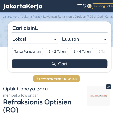
Pasang Loke
Gelap
JakartaKerja
>
Jakarta Pusat
> Lowongan Refraksionis Optisien (RO) di Optik Cahaya Bar
Lokasi
Lulusan
Tanpa Pengalaman
1 – 2 Tahun
3 – 4 Tahun
5 Tahun L
Lowongan terbit 4 bulan lalu
Optik Cahaya Baru
membuka lowongan
Refraksionis Optisien
(RO)