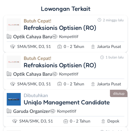
Lowongan
Terkait
2 minggu lalu
Butuh Cepat!
Refraksionis Optisien (RO)
Optik Cahaya Baru
Kompetitif
SMA/SMK, D3, S1
0 - 2 Tahun
Jakarta Pusat
1 bulan lalu
Butuh Cepat!
Refraksionis Optisien (RO)
Optik Cahaya Baru
Kompetitif
SMA/SMK, D3, S1
0 - 2 Tahun
Jakarta Pusat
ditutup
Dibutuhkan
Uniqlo Management Candidate
Garuda Organizer
Kompetitif
SMA/SMK, D3, S1
0 - 2 Tahun
Depok