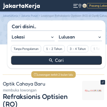
Pasang Loke
Gelap
JakartaKerja
>
Jakarta Pusat
> Lowongan Refraksionis Optisien (RO) di Optik Cahaya Bar
Lokasi
Lulusan
Tanpa Pengalaman
1 – 2 Tahun
3 – 4 Tahun
5 Tahun L
Lowongan terbit 2 bulan lalu
Optik Cahaya Baru
membuka lowongan
Refraksionis Optisien
(RO)