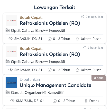
Lowongan
Terkait
2 minggu lalu
Butuh Cepat!
Refraksionis Optisien (RO)
Optik Cahaya Baru
Kompetitif
SMA/SMK, D3, S1
0 - 2 Tahun
Jakarta Pusat
1 bulan lalu
Butuh Cepat!
Refraksionis Optisien (RO)
Optik Cahaya Baru
Kompetitif
SMA/SMK, D3, S1
0 - 2 Tahun
Jakarta Pusat
ditutup
Dibutuhkan
Uniqlo Management Candidate
Garuda Organizer
Kompetitif
SMA/SMK, D3, S1
0 - 2 Tahun
Depok