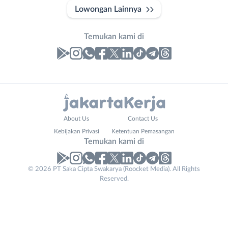
Lowongan Lainnya
Temukan kami di
Laporan
Lowongan
Administrasi
Bebas
Nama
About Us
Contact Us
Ahli
(Remote
Lengkap
*
Kebijakan Privasi
Ketentuan Pemasangan
Gizi
Work)
Temukan kami di
Ahli
Bekasi
Kecantikan
Bogor
© 2026 PT Saka Cipta Swakarya (Roocket Media). All Rights
Business
No. Telp /
Analis
Depok
Reserved.
Email
Email
WhatsApp
*
*
*
/
Jakarta
Peneliti
Barat
Kirim kode
Animator
Jakarta
Apoteker
Pusat