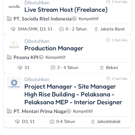
1 hari lalu
Dibutuhkan
Live Stream Host (Freelance)
PT. Sociolla Ritel Indonesia
Kompetitif
SMA/SMK, D3, S1
0 - 2 Tahun
Jakarta Barat
1 hari lalu
Dibutuhkan
Production Manager
Pesona KPI
Kompetitif
S1
3 - 4 Tahun
Bekasi
2 hari lalu
Dibutuhkan
Project Manager - Site Manager
High Rise Building - Pelaksana -
Pelaksana MEP - Interior Designer
PT. Mentari Prima Niaga
Kompetitif
D3, S1
0-4 Tahun
Jabodetabek