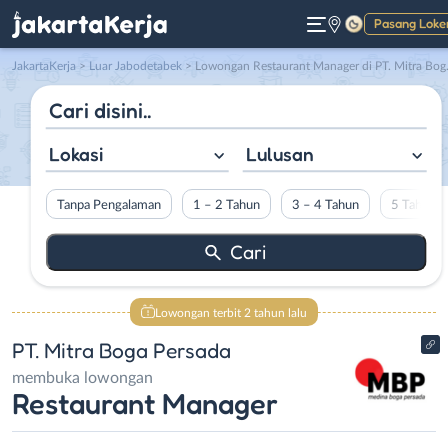
Pasang Loke
Gelap
JakartaKerja
>
Luar Jabodetabek
> Lowongan Restaurant Manager di PT. Mitra Boga Persada
Lokasi
Lulusan
Tanpa Pengalaman
1 – 2 Tahun
3 – 4 Tahun
5 Tahun L
Lowongan terbit 2 tahun lalu
PT. Mitra Boga Persada
membuka lowongan
Restaurant Manager