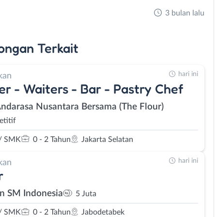
3 bulan lalu
ongan
Terkait
hari ini
kan
er - Waiters - Bar - Pastry Chef
Andarasa Nusantara Bersama (The Flour)
titif
/ SMK
0 - 2 Tahun
Jakarta Selatan
hari ini
kan
r
n SM Indonesia
5 Juta
/ SMK
0 - 2 Tahun
Jabodetabek