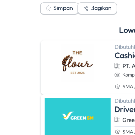
Simpan
Bagikan
Low
Dibutuh
Cashi
PT. 
Kompe
SMA 
Dibutuh
Drive
Gree
SMA 