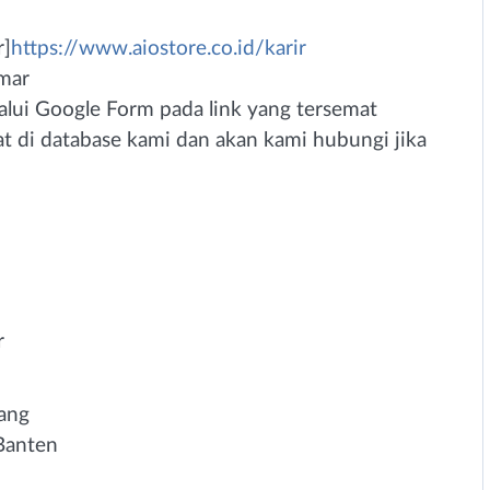
r]
https://www.aiostore.co.id/karir
amar
lalui Google Form pada link yang tersemat
t di database kami dan akan kami hubungi jika
r
rang
Banten