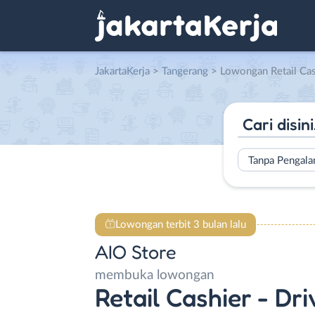
JakartaKerja
>
Tangerang
> Lowongan Retail Cashier – Drive
Tanpa Pengal
Lowongan terbit 3 bulan lalu
AIO Store
membuka lowongan
Retail Cashier - Dri