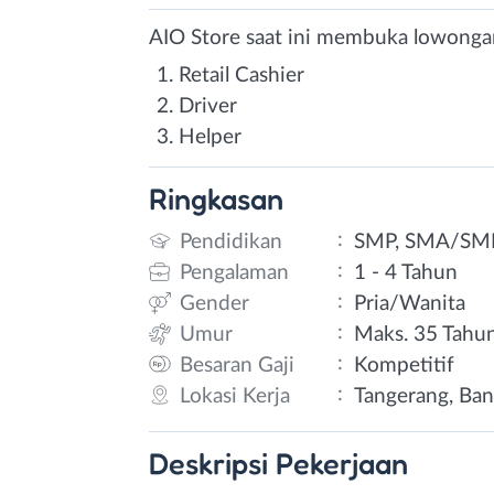
AIO Store saat ini membuka lowongan
Retail Cashier
Driver
Helper
Ringkasan
:
Pendidikan
SMP, SMA/SM
:
Pengalaman
1 - 4 Tahun
:
Gender
Pria/Wanita
:
Umur
Maks. 35 Tahu
:
Besaran Gaji
Kompetitif
:
Lokasi Kerja
Tangerang, Ba
Deskripsi
Pekerjaan