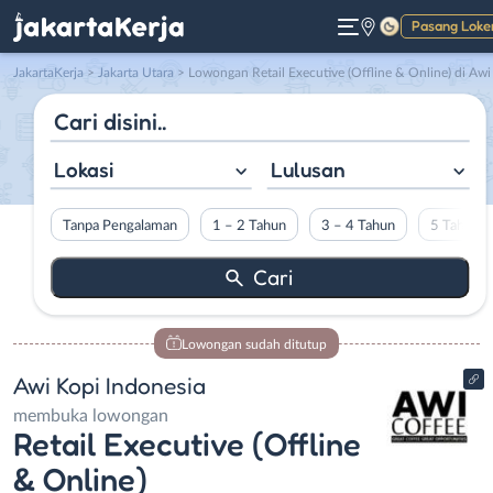
Pasang Loke
Gelap
JakartaKerja
>
Jakarta Utara
> Lowongan Retail Executive (Offline & Online) di Awi Kopi Indonesi
Lokasi
Lulusan
Tanpa Pengalaman
1 – 2 Tahun
3 – 4 Tahun
5 Tahun L
Lowongan sudah ditutup
Awi Kopi Indonesia
membuka lowongan
Retail Executive (Offline
& Online)