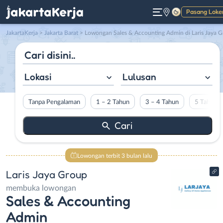
Pasang Loke
Gelap
JakartaKerja
>
Jakarta Barat
> Lowongan Sales & Accounting Admin di Laris Jaya Grou
Lokasi
Lulusan
Tanpa Pengalaman
1 – 2 Tahun
3 – 4 Tahun
5 Tahun L
Lowongan terbit 3 bulan lalu
Laris Jaya Group
membuka lowongan
Sales & Accounting
Admin