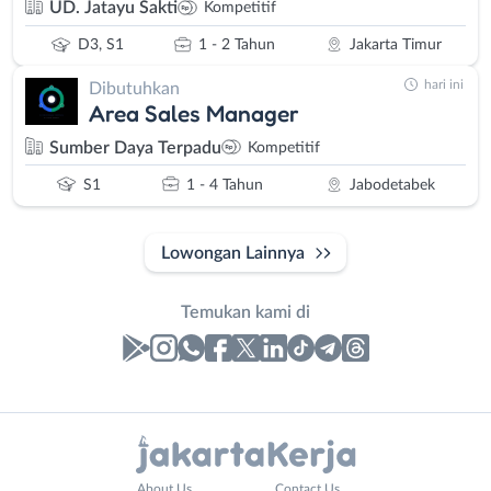
UD. Jatayu Sakti
Kompetitif
D3, S1
1 - 2 Tahun
Jakarta Timur
hari ini
Dibutuhkan
Area Sales Manager
Sumber Daya Terpadu
Kompetitif
S1
1 - 4 Tahun
Jabodetabek
Lowongan Lainnya
Temukan kami di
Laporan
Lowongan
Administrasi
Bebas
Nama
About Us
Contact Us