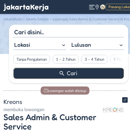
Pasang Loke
Gelap
JakartaKerja
>
Jakarta Selatan
> Lowongan Sales Admin & Customer Service di Kreons
Lokasi
Lulusan
Tanpa Pengalaman
1 – 2 Tahun
3 – 4 Tahun
5 Tahun L
Lowongan sudah ditutup
Kreons
membuka lowongan
Sales Admin & Customer
Service