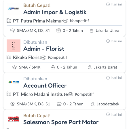
hari ini
Butuh Cepat!
Admin Impor & Logistik
PT. Putra Prima Makmur
Kompetitif
SMA/SMK, D3, S1
0 - 2 Tahun
Jakarta Utara
hari ini
Dibutuhkan
Admin - Florist
Kikuko Florist
Kompetitif
SMA / SMK
0 - 2 Tahun
Jakarta Barat
hari ini
Dibutuhkan
Account Officer
PT. Micro Madani Institute
Kompetitif
SMA/SMK, D3, S1
0 - 2 Tahun
Jabodetabek
hari ini
Butuh Cepat!
Salesman Spare Part Motor