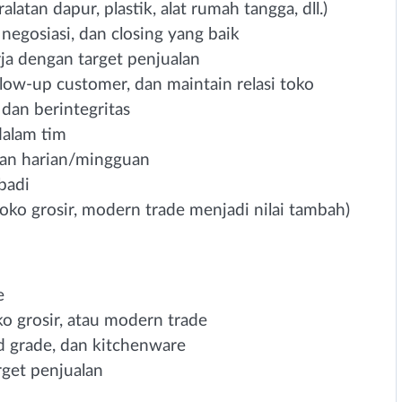
tan dapur, plastik, alat rumah tangga, dll.)
egosiasi, dan closing yang baik
rja dengan target penjualan
ow-up customer, dan maintain relasi toko
 dan berintegritas
alam tim
lan harian/mingguan
badi
toko grosir, modern trade menjadi nilai tambah)
e
ko grosir, atau modern trade
d grade, dan kitchenware
rget penjualan