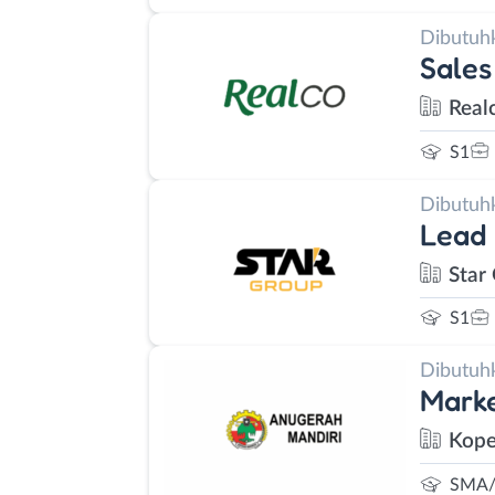
Dibutuh
Sales
Real
S1
Dibutuh
Lead
Star
S1
Dibutuh
Marke
Kope
SMA/