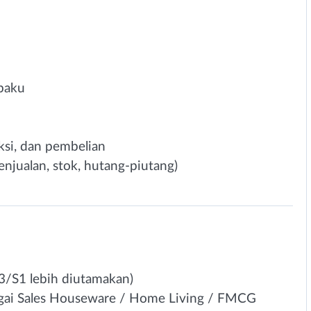
baku
uksi, dan pembelian
njualan, stok, hutang-piutang)
/S1 lebih diutamakan)
gai Sales Houseware / Home Living / FMCG