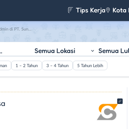
Tips Kerja
Kota 
Sunprima Cipta Sentosa
Semua Lokasi
Semua Lu
aman
1 – 2 Tahun
3 – 4 Tahun
5 Tahun Lebih
sa