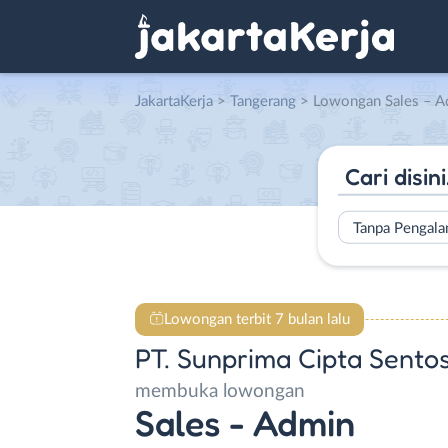
JakartaKerja
>
Tangerang
> Lowongan Sales – Admin di PT. 
Tanpa Pengal
Lowongan terbit 7 bulan lalu
PT. Sunprima Cipta Sento
membuka lowongan
Sales - Admin