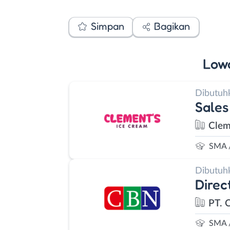
Simpan
Bagikan
Low
Dibutuh
Sales
Clem
SMA 
Dibutuh
Direc
PT. 
SMA 