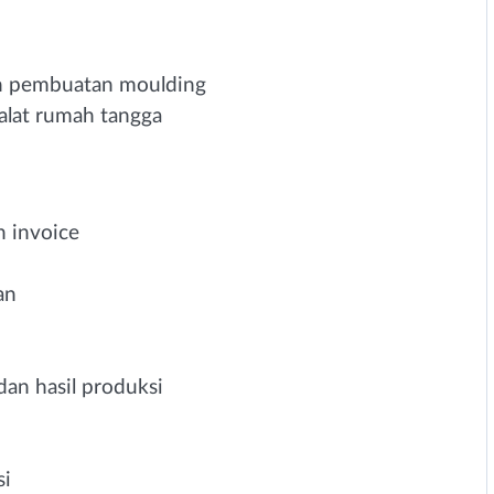
an pembuatan moulding
alat rumah tangga
n invoice
an
an hasil produksi
si