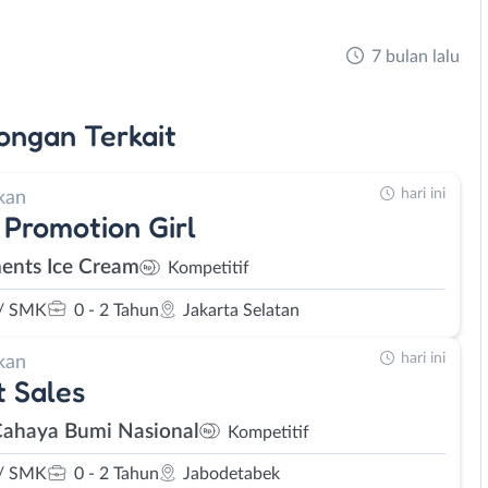
7 bulan lalu
ongan
Terkait
hari ini
kan
 Promotion Girl
ents Ice Cream
Kompetitif
/ SMK
0 - 2 Tahun
Jakarta Selatan
hari ini
kan
t Sales
Cahaya Bumi Nasional
Kompetitif
/ SMK
0 - 2 Tahun
Jabodetabek