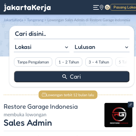
Pasang Loke
Gelap
JakartaKerja
>
Tangerang
> Lowongan Sales Admin di Restore Garage Indonesia
Lokasi
Lulusan
Tanpa Pengalaman
1 – 2 Tahun
3 – 4 Tahun
5 Tahun L
Lowongan terbit 12 bulan lalu
Restore Garage Indonesia
membuka lowongan
Sales Admin