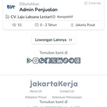
2 hari lalu
Dibutuhkan
Admin Penjualan
CV. Laju Laksana Lestari
Kompetitif
S1
0 - 2 Tahun
Jakarta Pusat
Lowongan Lainnya
Temukan kami di
Laporan
Lowongan
Administrasi
Bebas
Nama
About Us
Contact Us
Ahli
(Remote
Lengkap
*
Kebijakan Privasi
Ketentuan Pemasangan
Gizi
Work)
Temukan kami di
Ahli
Bekasi