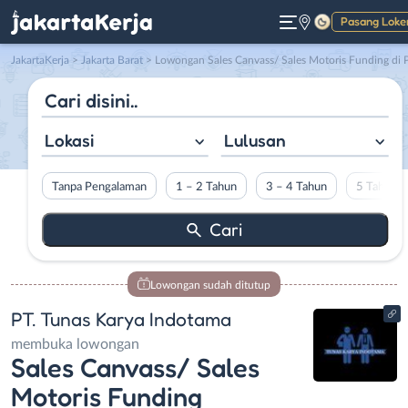
Pasang Loke
Gelap
JakartaKerja
>
Jakarta Barat
> Lowongan Sales Canvass/ Sales Motoris Funding di PT. Tunas Karya Indotam
Lokasi
Lulusan
Tanpa Pengalaman
1 – 2 Tahun
3 – 4 Tahun
5 Tahun L
Lowongan sudah ditutup
PT. Tunas Karya Indotama
membuka lowongan
Sales Canvass/ Sales
Motoris Funding