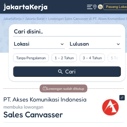
Pasang Loke
Gelap
JakartaKerja
>
Jakarta Barat
> Lowongan Sales Canvasser di PT. Akses Komunikasi Indonesia
Lokasi
Lulusan
Tanpa Pengalaman
1 – 2 Tahun
3 – 4 Tahun
5 Tahun L
Lowongan sudah ditutup
PT. Akses Komunikasi Indonesia
membuka lowongan
Sales Canvasser