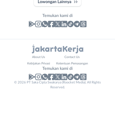
Lowongan Lainnya
Temukan kami di
Laporan
Lowongan
Administrasi
Bebas
Nama
About Us
Contact Us
Ahli
(Remote
Lengkap
*
Kebijakan Privasi
Ketentuan Pemasangan
Gizi
Work)
Temukan kami di
Ahli
Bekasi
Kecantikan
Bogor
© 2026 PT Saka Cipta Swakarya (Roocket Media). All Rights
No. Telp /
Analis
Depok
Reserved.
Email
WhatsApp
*
*
/
Jakarta
Peneliti
Barat
Kirim kode
Animator
Jakarta
Apoteker
Pusat