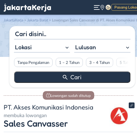
Pasang Loke
Gelap
JakartaKerja
>
Jakarta Barat
> Lowongan Sales Canvasser di PT. Akses Komunikasi Indonesia
Lokasi
Lulusan
Tanpa Pengalaman
1 – 2 Tahun
3 – 4 Tahun
5 Tahun L
Lowongan sudah ditutup
PT. Akses Komunikasi Indonesia
membuka lowongan
Sales Canvasser