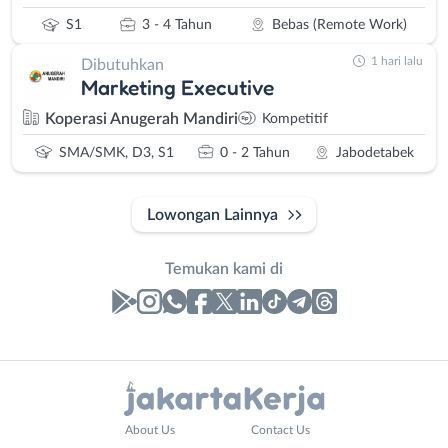
S1
3 - 4 Tahun
Bebas (Remote Work)
1 hari lalu
Dibutuhkan
Marketing Executive
Koperasi Anugerah Mandiri
Kompetitif
SMA/SMK, D3, S1
0 - 2 Tahun
Jabodetabek
Lowongan Lainnya
Temukan kami di
Laporan
Lowongan
Administrasi
Bebas
Company
Nama
About Us
Contact Us
Ahli
(Remote
Name
*