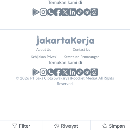
Temukan kami di
Laporan
Lowongan
Administrasi
Bebas
Nama
About Us
Contact Us
Ahli
(Remote
Lengkap
*
Kebijakan Privasi
Ketentuan Pemasangan
Gizi
Work)
Temukan kami di
Ahli
Bekasi
Kecantikan
Bogor
© 2026 PT Saka Cipta Swakarya (Roocket Media). All Rights
No. Telp /
Analis
Depok
Reserved.
Email
WhatsApp
*
*
/
Jakarta
Peneliti
Barat
Kirim kode
Animator
Jakarta
Apoteker
Pusat
Email
Arsitek
Jakarta
Tidak
Address
*
Asisten
Selatan
bisa
Filter
Riwayat
Simpan