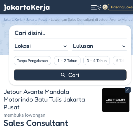
Pasang Loke
Gelap
JakartaKerja
>
Jakarta Pusat
> Lowongan Sales Consultant di Jetour Avante Mandala Motorindo Batu Tulis Jakarta Pusa
Lokasi
Lulusan
Tanpa Pengalaman
1 – 2 Tahun
3 – 4 Tahun
5 Tahun L
Jetour Avante Mandala
Motorindo Batu Tulis Jakarta
Pusat
membuka lowongan
Sales Consultant