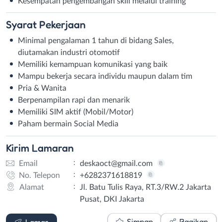
Kesempatan pengembangan skill melalui training
Syarat
Pekerjaan
Minimal pengalaman 1 tahun di bidang Sales,
diutamakan industri otomotif
Memiliki kemampuan komunikasi yang baik
Mampu bekerja secara individu maupun dalam tim
Pria & Wanita
Berpenampilan rapi dan menarik
Memiliki SIM aktif (Mobil/Motor)
Paham bermain Social Media
Kirim
Lamaran
:
Email
deskaoct@gmail.com
:
No. Telepon
+6282371618819
:
Alamat
Jl. Batu Tulis Raya, RT.3/RW.2 Jakarta
Pusat, DKI Jakarta
Email
WhatsApp
Simpan
Bagikan
Lamar