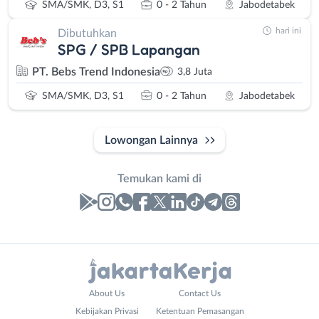
SMA/SMK, D3, S1
0 - 2 Tahun
Jabodetabek
hari ini
Dibutuhkan
SPG / SPB Lapangan
PT. Bebs Trend Indonesia
3,8 Juta
SMA/SMK, D3, S1
0 - 2 Tahun
Jabodetabek
Lowongan Lainnya
Temukan kami di
Laporan
Lowongan
Administrasi
Bebas
Nama
About Us
Contact Us
Ahli
(Remote
Lengkap
*
Kebijakan Privasi
Ketentuan Pemasangan