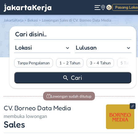
Pasang Loke
Gelap
JakartaKerja
>
Bekasi
> Lowongan Sales di CV. Borneo Data Media
Lokasi
Lulusan
Tanpa Pengalaman
1 – 2 Tahun
3 – 4 Tahun
5 Tahun L
Lowongan sudah ditutup
CV. Borneo Data Media
membuka lowongan
Sales